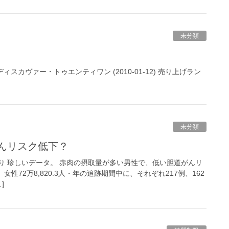
未分類
.11.27 ディスカヴァー・トゥエンティワン (2010-01-12) 売り上げラン
未分類
がんリスク低下？
り 珍しいデータ。 赤肉の摂取量が多い男性で、低い胆道がんリ
年、女性72万8,820.3人・年の追跡期間中に、それぞれ217例、162
]