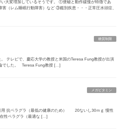
い大変増加しているそうです。 ①便秘と動作緩慢が特徴であ
障害（レム睡眠行動障害）など ③鑑別疾患・・・正常圧水頭症、
糖質制限
テレビで、慶応大学の教授と米国のTeresa Fung教授が出演
。 Teresa Fung教授 […]
メガビタミン
用 抗ペラグラ（最低の健康のため） 20ないし30ｍｇ 慢性
在性ペラグラ（最適な […]