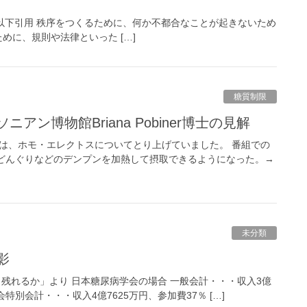
 19.11.27 以下引用 秩序をつくるために、何か不都合なことが起きないため
に、規則や法律といった […]
糖質制限
ン博物館Briana Pobiner博士の見解
は、ホモ・エレクトスについてとり上げていました。 番組での
どんぐりなどのデンプンを加熱して摂取できるようになった。→
未分類
影
き残れるか」より 日本糖尿病学会の場合 一般会計・・・収入3億
特別会計・・・収入4億7625万円、参加費37％ […]