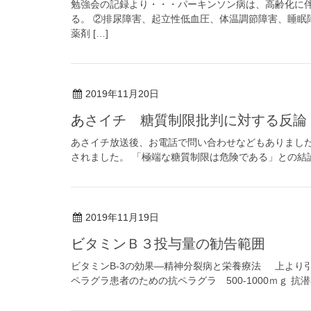
勉強会の記録より・・・パーキンソン病は、高齢化に伴
る。 ②排尿障害、起立性低血圧、体温調節障害、睡眠
薬剤 […]
2019年11月20日
あさイチ 糖質制限批判に対する反論
あさイチ放送後、お電話で問い合わせなどもありました。 
されました。 「極端な糖質制限は危険である」との結論でした
2019年11月19日
ビタミンＢ３投与量の勧告範囲
ビタミンB‐3の効果―精神分裂病と栄養療法 上より引
ペラグラ患者のための抗ペラグラ 500-1000ｍｇ 抗潜