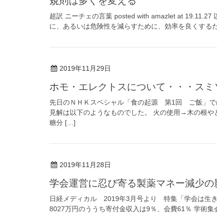
規則は多くを変える
超訳 ニーチェの言葉 posted with amazlet at
に、あるいは危険性を減らすために、効率を良くするため
2019年11月29日
ホモ・エレクトスについて・・・スミソニア
先日のＮＨＫスペシャル「食の起源 第1回 ご飯」で
見解は以下のようなものでした。 火の使用→木の根や
糖分 […]
2019年11月28日
学会運営に忍び寄る製薬マネー減少の
日経メディカル 2019年3月号より 特集「学会は生
8027万円のううち寄付金収入は9％、会費61％ 学術集会