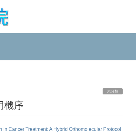
未分類
用機序
n in Cancer Treatment: A Hybrid Orthomolecular Protocol