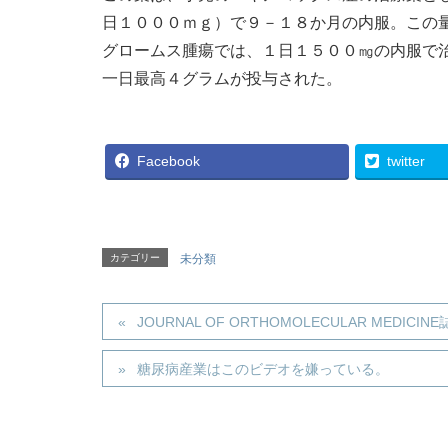
日１０００ｍｇ）で９－１８か月の内服。この
グロームス腫瘍では、１日１５００㎎の内服で
一日最高４グラムが投与された。
Facebook
twitter
カテゴリー
未分類
JOURNAL OF ORTHOMOLECULAR MED
糖尿病産業はこのビデオを嫌っている。