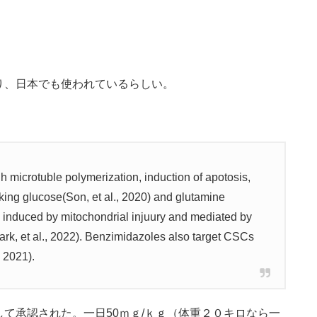
り、日本でも使われているらしい。
 microtuble polymerization, induction of apotosis,
cking glucose(Son, et al., 2020) and glutamine
s induced by mitochondrial injuury and mediated by
rk, et al., 2022). Benzimidazoles also target CSCs
 2021).
て承認された。一日50ｍｇ/ｋｇ（体重２０キロなら一