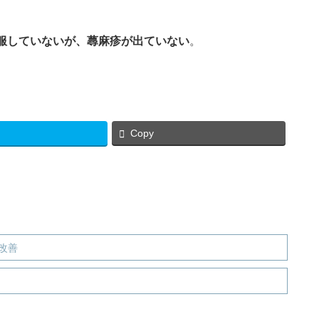
服していないが、蕁麻疹が出ていない
。
Copy
改善