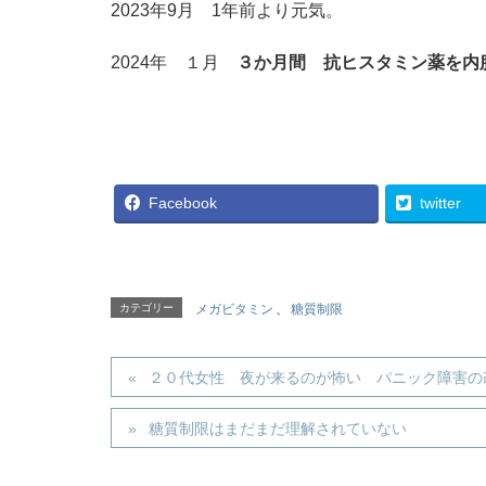
2023年9月 1年前より元気。
2024年 １月
３か月間 抗ヒスタミン薬を内
Facebook
twitter
カテゴリー
メガビタミン
、
糖質制限
２０代女性 夜が来るのが怖い パニック障害の
糖質制限はまだまだ理解されていない