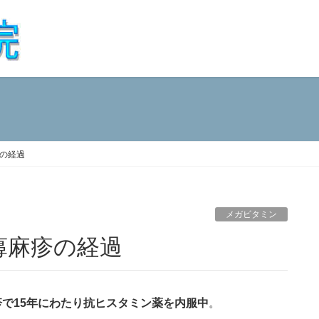
の経過
メガビタミン
蕁麻疹の経過
疹で15年にわたり抗ヒスタミン薬を内服中
。