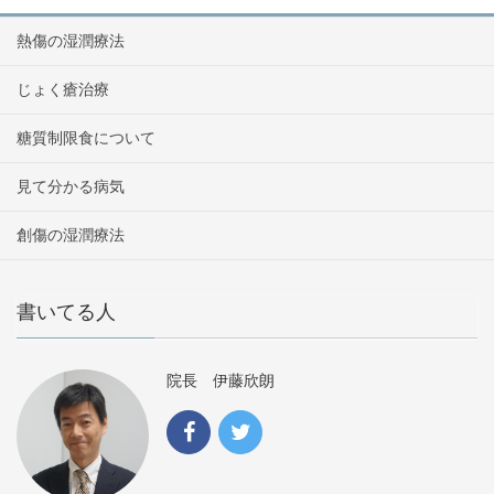
熱傷の湿潤療法
じょく瘡治療
糖質制限食について
見て分かる病気
創傷の湿潤療法
書いてる人
院長 伊藤欣朗