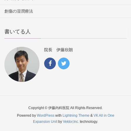
創傷の湿潤療法
書いてる人
院長 伊藤欣朗
Copyright © 伊藤内科医院 All Rights Reserved.
Powered by
WordPress
with
Lightning Theme
&
VK All in One
Expansion Unit
by
Vektor,Inc.
technology.