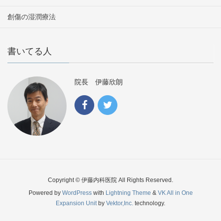
創傷の湿潤療法
書いてる人
院長 伊藤欣朗
Copyright © 伊藤内科医院 All Rights Reserved.
Powered by
WordPress
with
Lightning Theme
&
VK All in One
Expansion Unit
by
Vektor,Inc.
technology.