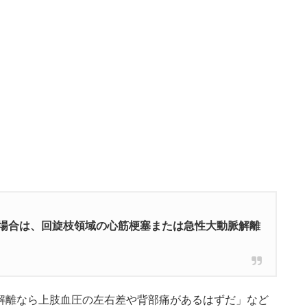
場合は、回旋枝領域の心筋梗塞または急性大動脈解離
解離なら上肢血圧の左右差や背部痛があるはずだ」など