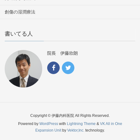
創傷の湿潤療法
書いてる人
院長 伊藤欣朗
Copyright © 伊藤内科医院 All Rights Reserved.
Powered by
WordPress
with
Lightning Theme
&
VK All in One
Expansion Unit
by
Vektor,Inc.
technology.