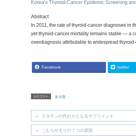
Korea’s Thyroid-Cancer Epidemic Screening an
Abstract
In 2011, the rate of thyroid-cancer diagnoses in 
yet thyroid-cancer mortality remains stable — a c
overdiagnosis attributable to widespread thyroid
Facebook
twitter
カテゴリー
未分類
スタチンの代わりとなるサプリメント
こむらがえりの７つの原因