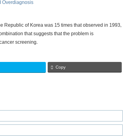
d Overdiagnosis
the Republic of Korea was 15 times that observed in 1993,
ombination that suggests that the problem is
-cancer screening.
Copy