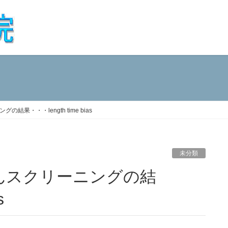
果・・・length time bias
未分類
s