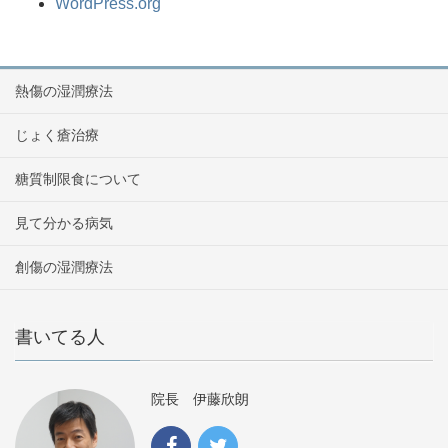
WordPress.org
熱傷の湿潤療法
じょく瘡治療
糖質制限食について
見て分かる病気
創傷の湿潤療法
書いてる人
院長 伊藤欣朗