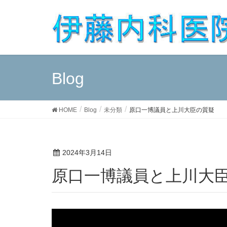
Blog
HOME
Blog
未分類
原口一博議員と上川大臣の質疑
2024年3月14日
原口一博議員と上川大