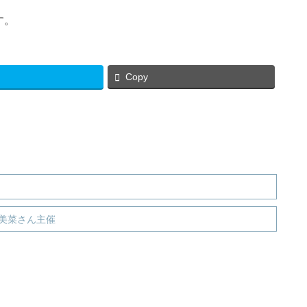
す。
Copy
美菜さん主催