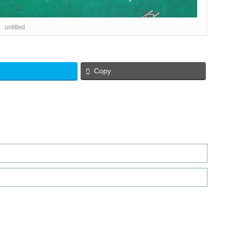
untitled
Copy