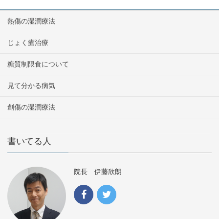
熱傷の湿潤療法
じょく瘡治療
糖質制限食について
見て分かる病気
創傷の湿潤療法
書いてる人
院長 伊藤欣朗