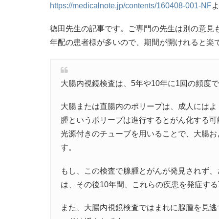
https://medicalnote.jp/contents/160408-001-NF
徳田先生の記事です。ご専門の先生は別の意見
年配の患者様が多いので、期間が開けれると楽
大腸内視鏡検査は、5年や10年に1回の頻度
大腸または直腸内のポリープは、成人にはよ
腫というポリープは進行するとがん化する可
光源付きのチューブを用いることで、大腸お
す。
もし、この検査で腺腫とがんが発見されず、
は、その後10年間、これらの疾患を発症す
また、大腸内視鏡検査ではまれに腺腫を見逃