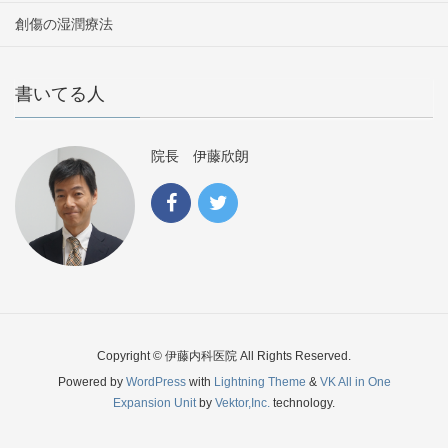
創傷の湿潤療法
書いてる人
院長 伊藤欣朗
Copyright © 伊藤内科医院 All Rights Reserved.
Powered by
WordPress
with
Lightning Theme
&
VK All in One
Expansion Unit
by
Vektor,Inc.
technology.