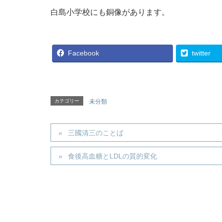
白島小学校にも銅像があります。
Facebook
twitter
カテゴリー
未分類
三國清三のことば
食後高血糖とLDLの質的変化