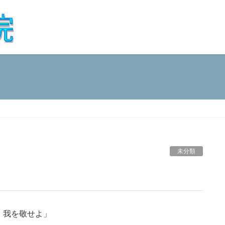
未分類
、我を敬せよ」